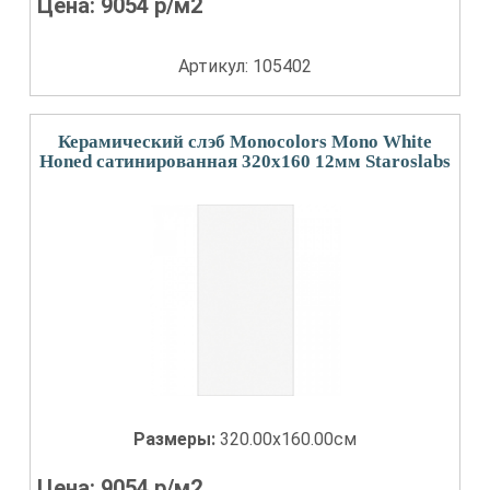
Цена:
9054
р/м2
Артикул: 105402
Керамический слэб Monocolors Mono White
Honed сатинированная 320x160 12мм Staroslabs
Размеры:
320.00x160.00см
Цена:
9054
р/м2