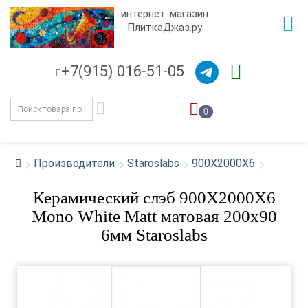
интернет-магазин
ПлиткаДжаз.ру
+7(915) 016-51-05
0
Производители
Staroslabs
900X2000X6
Керамический слэб 900X2000X6
Mono White Matt матовая 200x90
6мм Staroslabs