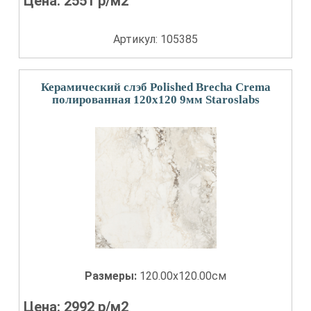
Цена:
2551
р/м2
Артикул: 105385
Керамический слэб Polished Brecha Crema
полированная 120x120 9мм Staroslabs
Размеры:
120.00x120.00см
Цена:
2992
р/м2