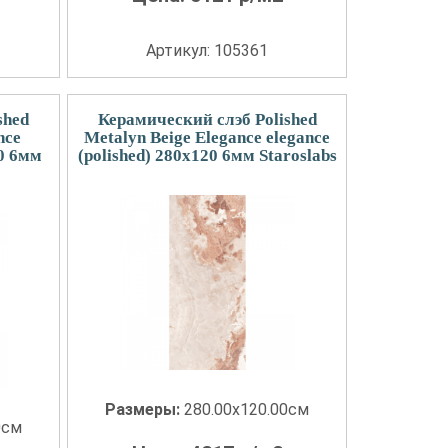
Артикул: 105361
shed
Керамический слэб Polished
nce
Metalyn Beige Elegance elegance
20 6мм
(polished) 280x120 6мм Staroslabs
Размеры:
280.00x120.00см
0см