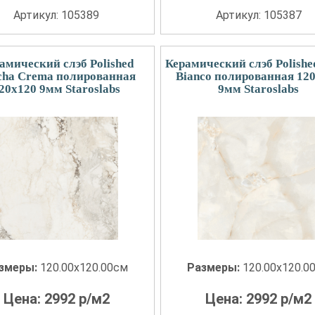
Артикул: 105389
Артикул: 105387
амический слэб Polished
Керамический слэб Polishe
cha Crema полированная
Bianco полированная 12
20x120 9мм Staroslabs
9мм Staroslabs
змеры:
120.00x120.00см
Размеры:
120.00x120.0
Цена:
2992
р/м2
Цена:
2992
р/м2