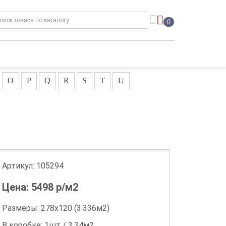
0
O
P
Q
R
S
T
U
Артикул:
105294
Цена:
5498
р/м2
Размеры: 278х120 (3.336м2)
В коробке: 1шт / 3.34м2