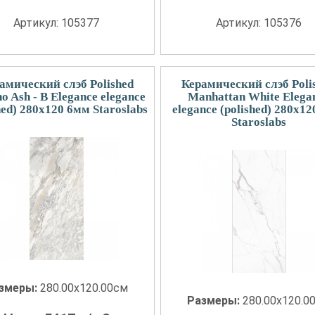
Артикул: 105377
Артикул: 105376
амический слэб Polished
Керамический слэб Poli
o Ash - B Elegance elegance
Manhattan White Elega
hed) 280x120 6мм Staroslabs
elegance (polished) 280x1
Staroslabs
змеры:
280.00x120.00см
Размеры:
280.00x120.0