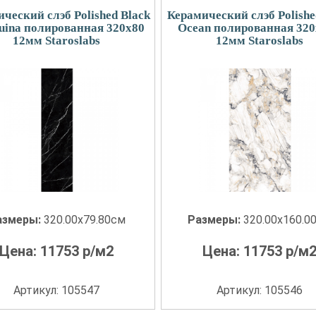
ческий слэб Polished Black
Керамический слэб Polishe
uina полированная 320x80
Ocean полированная 320
12мм Staroslabs
12мм Staroslabs
азмеры:
320.00x79.80см
Размеры:
320.00x160.0
Цена:
11753
р/м2
Цена:
11753
р/м
Артикул: 105547
Артикул: 105546