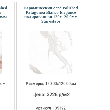
shed
Керамический слэб Polished
e
Patagonoa Bianco Elegance
 9мм
полированная 120x120 9мм
Staroslabs
0см
Размеры:
120.00x120.00см
Цена:
3226
р/м2
Артикул: 105392