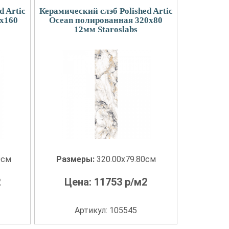
d Artic
Керамический слэб Polished Artic
x160
Ocean полированная 320x80
12мм Staroslabs
0см
Размеры:
320.00x79.80см
2
Цена:
11753
р/м2
Артикул: 105545