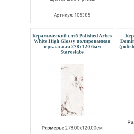
Артикул: 105385
Керамический слэб Polished Arbes
Кер
White High Glossy полированная
Domin
зеркальная 278x120 6мм
(polis
Staroslabs
Ра
Размеры:
278.00x120.00см