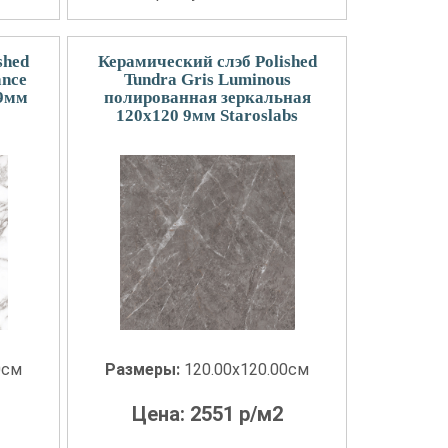
shed
Керамический слэб Polished
ance
Tundra Gris Luminous
 9мм
полированная зеркальная
120x120 9мм Staroslabs
0см
Размеры:
120.00x120.00см
Цена:
2551
р/м2