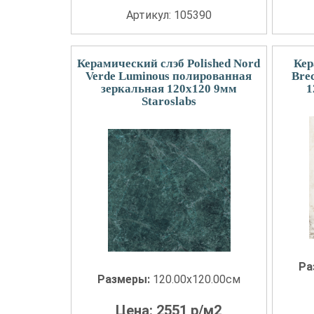
Артикул: 105390
Керамический слэб Polished Nord
Кер
Verde Luminous полированная
Bre
зеркальная 120x120 9мм
1
Staroslabs
Ра
Размеры:
120.00x120.00см
Цена:
2551
р/м2