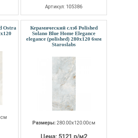
Артикул: 105386
d Ostra
Керамический слэб Polished
0x120
Solano Blue Home Elegance
elegance (polished) 280x120 6мм
Staroslabs
0см
Размеры:
280.00x120.00см
Цена:
5121
р/м2