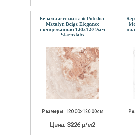
Керамический слэб Polished
Кер
Metalyn Beige Elegance
Ma
полированная 120x120 9мм
пол
Staroslabs
Размеры:
120.00x120.00см
Ра
Цена:
3226
р/м2