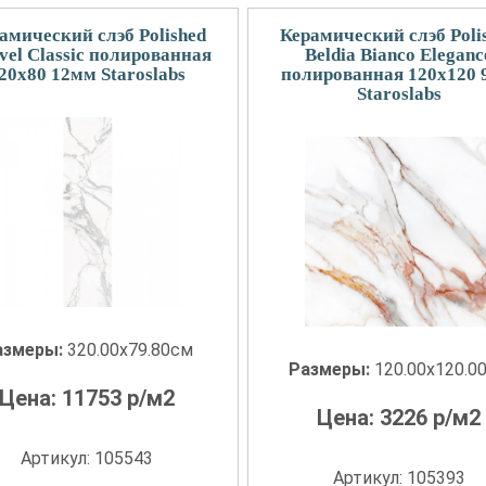
амический слэб Polished
Керамический слэб Poli
el Classic полированная
Beldia Bianco Eleganc
20x80 12мм Staroslabs
полированная 120x120
Staroslabs
азмеры:
320.00x79.80см
Размеры:
120.00x120.0
Цена:
11753
р/м2
Цена:
3226
р/м2
Артикул: 105543
Артикул: 105393