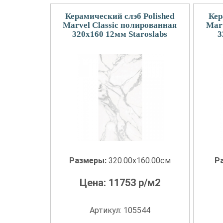
Керамический слэб Polished
Кер
Marvel Classic полированная
Marv
320x160 12мм Staroslabs
3
Размеры:
320.00x160.00см
Р
Цена:
11753
р/м2
Артикул: 105544