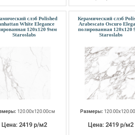
амический слэб Polished
Керамический слэб Poli
nhattan White Elegance
Arabescato Oscuro Eleg
ированная 120x120 9мм
полированная 120x120
Staroslabs
Staroslabs
змеры:
120.00x120.00см
Размеры:
120.00x120.0
Цена:
2419
р/м2
Цена:
2419
р/м2