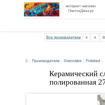
интернет-магазин
ПлиткаДжаз.ру
Все производители
4
A
B
Производители
Staroslabs
Polished
Керамический сл
полированная 27