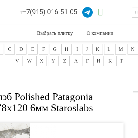
+7(915) 016-51-05
Выбрать плитку
О компании
C
D
E
F
G
H
I
J
K
L
M
N
V
W
X
Y
Z
А
Г
И
К
Т
эб Polished Patagonia
8x120 6мм Staroslabs