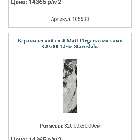
Цена:
14365
р/м2
Артикул: 105538
Керамический слэб Matt Eleganza матовая
320x80 12мм Staroslabs
Размеры:
320.00x80.00см
Цена:
14365
р/м2