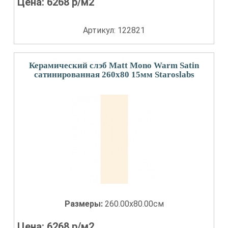
Цена:
6268
р/м2
Артикул: 122821
Керамический слэб Matt Mono Warm Satin
сатинированная 260x80 15мм Staroslabs
Размеры:
260.00x80.00см
Цена:
6268
р/м2