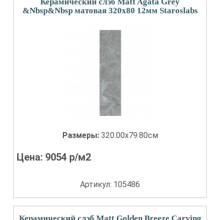
Керамический слэб Matt Agata Grey
&Nbsp&Nbsp матовая 320x80 12мм Staroslabs
Размеры:
320.00x79.80см
Цена:
9054
р/м2
Артикул: 105486
Керамический слэб Matt Golden Breeze Carving