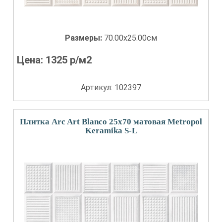
Размеры:
70.00x25.00см
Цена:
1325
р/м2
Артикул: 102397
Плитка Arc Art Blanco 25х70 матовая Metropol
Keramika S-L