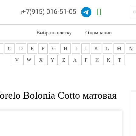
+7(915) 016-51-05
Выбрать плитку
О компании
C
D
E
F
G
H
I
J
K
L
M
N
V
W
X
Y
Z
А
Г
И
К
Т
relo Bolonia Cotto матовая