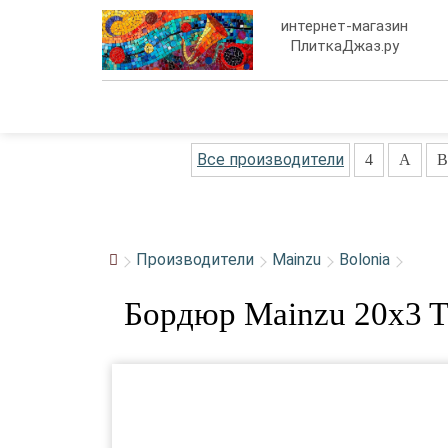
интернет-магазин
ПлиткаДжаз.ру
Все производители
4
A
B
Производители
Mainzu
Bolonia
Бордюр Mainzu 20x3 To