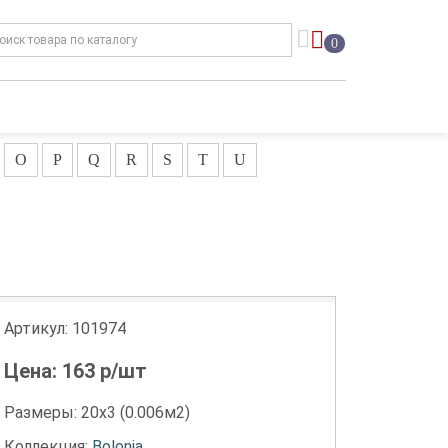
0
O
P
Q
R
S
T
U
Артикул:
101974
Цена:
163
р/шт
Размеры: 20х3 (0.006м2)
Коллекция:
Bolonia