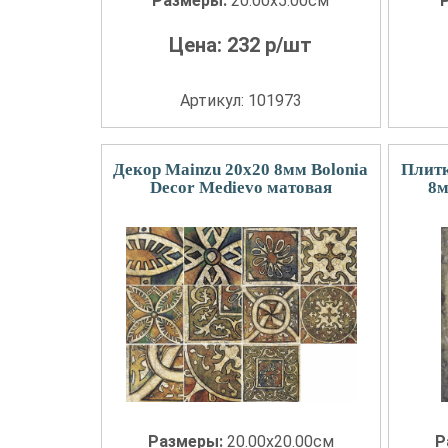
Размеры:
20.00x5.00см
Цена:
232
р/шт
Артикул: 101973
Декор Mainzu 20x20 8мм Bolonia
Плитк
Decor Medievo матовая
8м
Размеры:
20.00x20.00см
Р