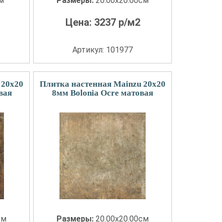
см
Размеры:
20.00x20.00см
Цена:
3237
р/м2
Артикул: 101977
 20x20
Плитка настенная Mainzu 20x20
вая
8мм Bolonia Ocre матовая
см
Размеры:
20.00x20.00см