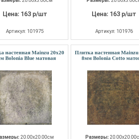
Размеры:
20.00x3.00см
Размеры:
20.00x3.00
Цена:
163
р/шт
Цена:
163
р/шт
Артикул: 101975
Артикул: 101976
а настенная Mainzu 20x20
Плитка настенная Mainzu
м Bolonia Blue матовая
8мм Bolonia Cotto мато
азмеры:
20.00x20.00см
Размеры:
20.00x20.00