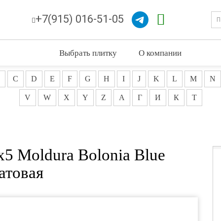
+7(915) 016-51-05
Выбрать плитку
О компании
C
D
E
F
G
H
I
J
K
L
M
N
V
W
X
Y
Z
А
Г
И
К
Т
5 Moldura Bolonia Blue
атовая