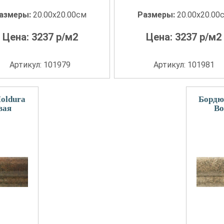
азмеры:
20.00x20.00см
Размеры:
20.00x20.00
Цена:
3237
р/м2
Цена:
3237
р/м2
Артикул: 101979
Артикул: 101981
oldura
Бордю
вая
Bo