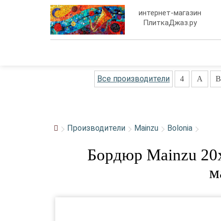
интернет-магазин
ПлиткаДжаз.ру
Все производители
4
A
B
Производители
Mainzu
Bolonia
Бордюр Mainzu 20x
м