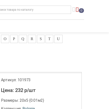
0
O
P
Q
R
S
T
U
Артикул:
101973
Цена:
232
р/шт
Размеры: 20х5 (0.01м2)
Коллекция:
Bolonia