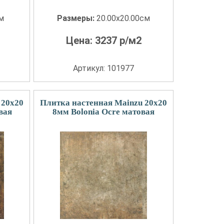
см
Размеры:
20.00x20.00см
Цена:
3237
р/м2
Артикул: 101977
 20x20
Плитка настенная Mainzu 20x20
вая
8мм Bolonia Ocre матовая