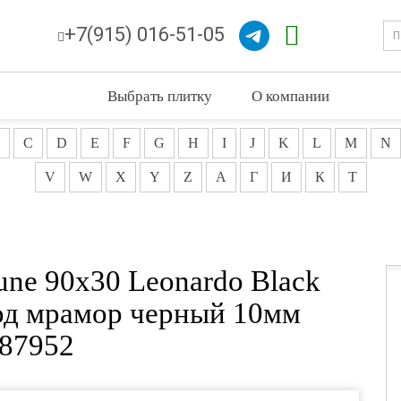
+7(915) 016-51-05
Выбрать плитку
О компании
C
D
E
F
G
H
I
J
K
L
M
N
V
W
X
Y
Z
А
Г
И
К
Т
une 90x30 Leonardo Black
под мрамор черный 10мм
87952