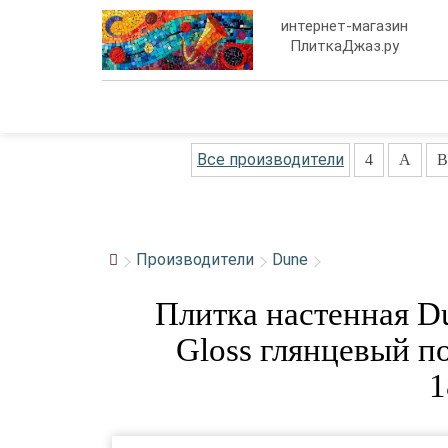
интернет-магазин
ПлиткаДжаз.ру
Все производители
4
A
B
Производители
Dune
Плитка настенная D
Gloss глянцевый 
1