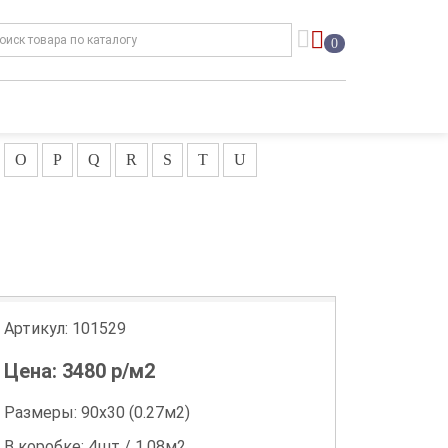
0
O
P
Q
R
S
T
U
Артикул:
101529
Цена:
3480
р/м2
Размеры: 90х30 (0.27м2)
В коробке: 4шт / 1.08м2