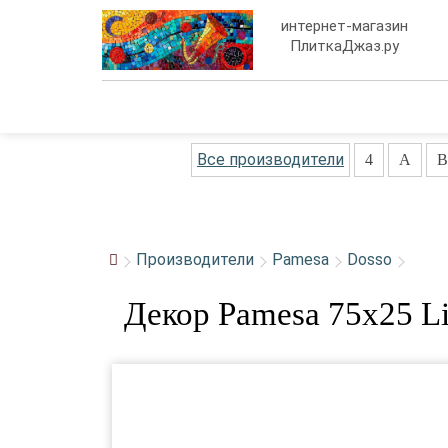
интернет-магазин
ПлиткаДжаз.ру
Все производители
4
A
B
Производители
Pamesa
Dosso
Декор Pamesa 75x25 Lin