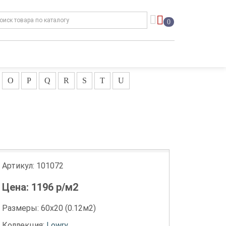
0
O
P
Q
R
S
T
U
Артикул:
101072
Цена:
1196
р/м2
Размеры: 60х20 (0.12м2)
Коллекция:
Lowry