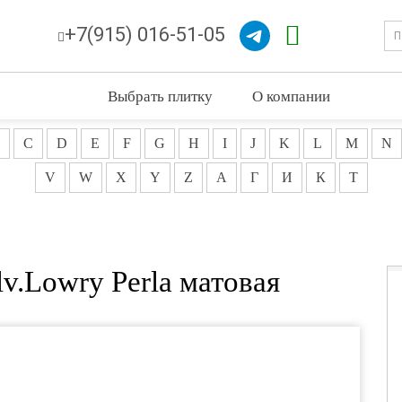
+7(915) 016-51-05
Выбрать плитку
О компании
C
D
E
F
G
H
I
J
K
L
M
N
V
W
X
Y
Z
А
Г
И
К
Т
v.Lowry Perla матовая