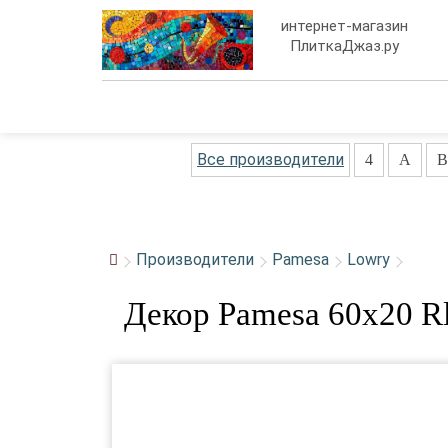
интернет-магазин
ПлиткаДжаз.ру
Все производители
4
A
B
Производители
Pamesa
Lowry
Декор Pamesa 60x20 Rl