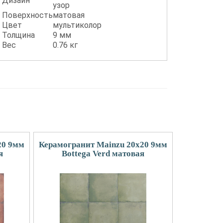
Дизайн
узор
Поверхность
матовая
Цвет
мультиколор
Толщина
9 мм
Вес
0.76 кг
20 9мм
Керамогранит Mainzu 20x20 9мм
я
Bottega Verd матовая