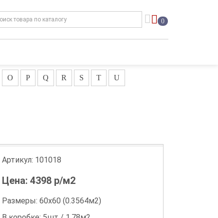
0
O
P
Q
R
S
T
U
Артикул:
101018
Цена:
4398
р/м2
Размеры: 60х60 (0.3564м2)
В коробке: 5шт / 1.78м2