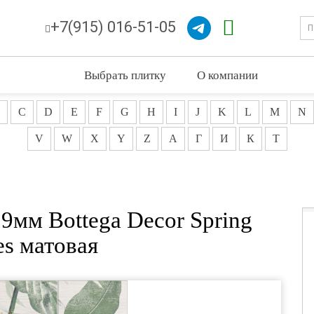
+7(915) 016-51-05
Выбрать плитку
О компании
C
D
E
F
G
H
I
J
K
L
M
N
V
W
X
Y
Z
А
Г
И
К
Т
9мм Bottega Decor Spring
es матовая