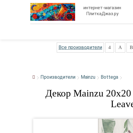
интернет-магазин
ПлиткаДжаз.ру
Все производители
4
A
B
Производители
Mainzu
Bottega
Декор Mainzu 20x20 
Leav