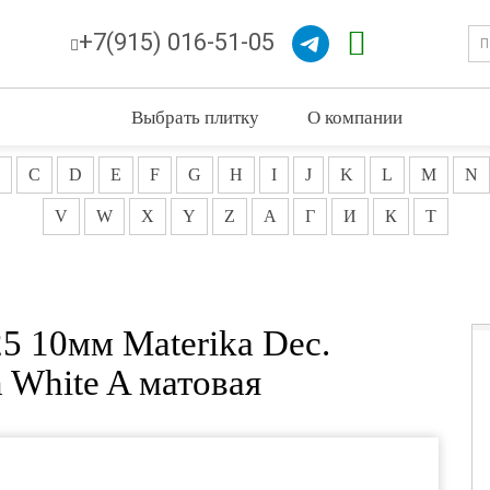
+7(915) 016-51-05
Выбрать плитку
О компании
C
D
E
F
G
H
I
J
K
L
M
N
V
W
X
Y
Z
А
Г
И
К
Т
25 10мм Materika Dec.
n White A матовая