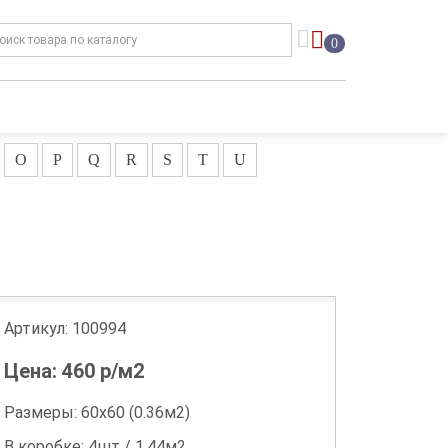
0
O
P
Q
R
S
T
U
Артикул:
100994
Цена:
460
р/м2
Размеры: 60х60 (0.36м2)
В коробке: 4шт / 1.44м2