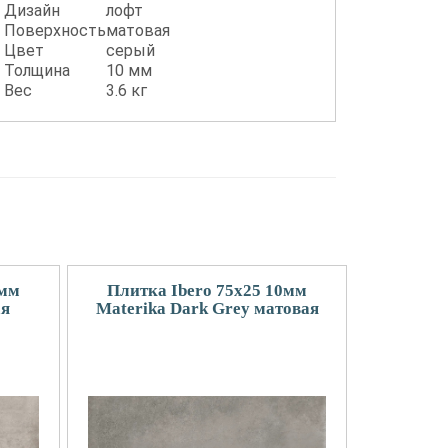
Дизайн
лофт
Поверхность
матовая
Цвет
серый
Толщина
10 мм
Вес
3.6 кг
0мм
Плитка Ibero 75x25 10мм
ая
Materika Dark Grey матовая