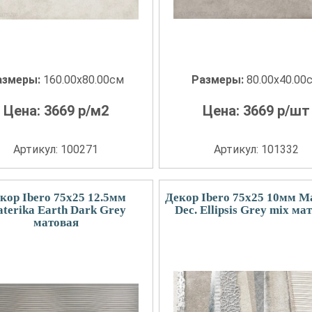
азмеры:
160.00x80.00см
Размеры:
80.00x40.00
Цена:
3669
р/м2
Цена:
3669
р/шт
Артикул: 100271
Артикул: 101332
кор Ibero 75x25 12.5мм
Декор Ibero 75x25 10мм M
terika Earth Dark Grey
Dec. Ellipsis Grey mix ма
матовая