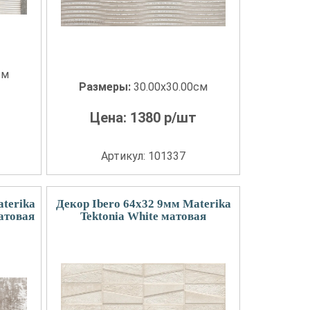
см
Размеры:
30.00x30.00см
Цена:
1380
р/шт
Артикул: 101337
aterika
Декор Ibero 64x32 9мм Materika
матовая
Tektonia White матовая