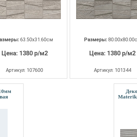
азмеры:
63.50x31.60см
Размеры:
80.00x80.00
Цена:
1380
р/м2
Цена:
1380
р/м2
Артикул: 107600
Артикул: 101344
 10мм
Деко
овая
Materik