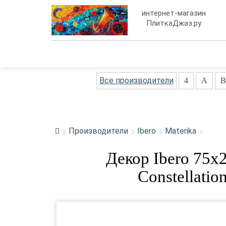
интернет-магазин
ПлиткаДжаз.ру
Все производители
4
A
B
Производители
Ibero
Materika
Декор Ibero 75x
Constellatio