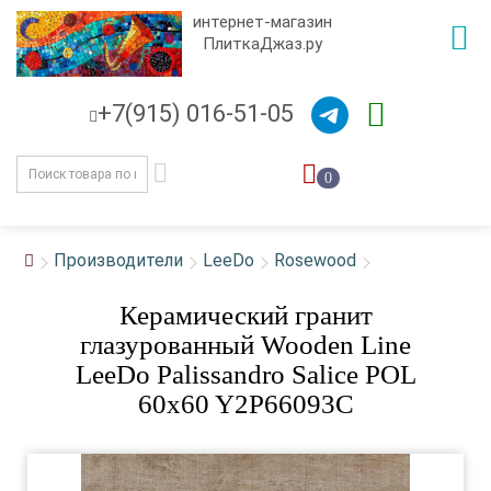
интернет-магазин
ПлиткаДжаз.ру
+7(915) 016-51-05
0
Производители
LeeDo
Rosewood
Керамический гранит
глазурованный Wooden Line
LeeDo Palissandro Salice POL
60x60 Y2P66093C