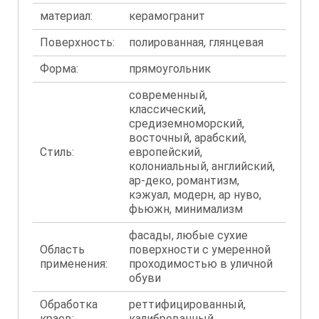
материал:
керамогранит
Поверхность:
полированная, глянцевая
Форма:
прямоугольник
современный,
классический,
средиземноморский,
восточный, арабский,
Стиль:
европейский,
колониальный, английский,
ар-деко, романтизм,
кэжуал, модерн, ар нуво,
фьюжн, минимализм
фасады, любые сухие
Область
поверхности с умеренной
применения:
проходимостью в уличной
обуви
Обработка
реттифицированный,
краев:
калиброванный