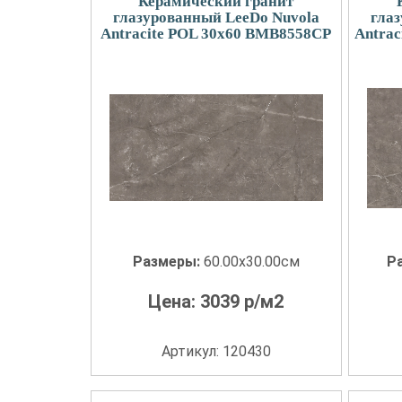
Керамический гранит
глазурованный LeeDo Nuvola
гла
Antracite POL 30x60 BMB8558CP
Antra
Размеры:
60.00x30.00см
Р
Цена:
3039
р/м2
Артикул: 120430