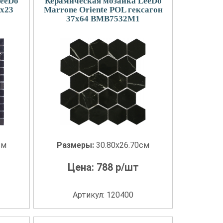
LeeDo
Керамическая мозаика LeeDo
3x23
Marrone Oriente POL гексагон
37x64 BMB7532M1
см
Размеры:
30.80x26.70см
Цена:
788
р/шт
Артикул: 120400