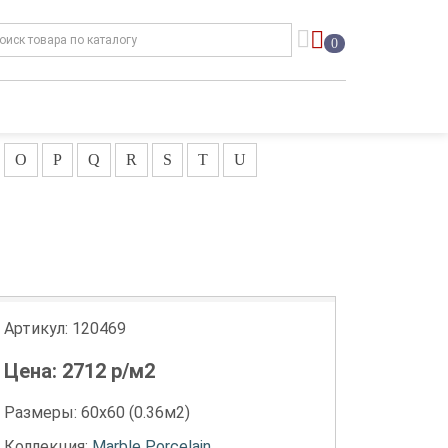
0
O
P
Q
R
S
T
U
Артикул:
120469
Цена:
2712
р/м2
Размеры: 60х60 (0.36м2)
Коллекция:
Marble Porcelain