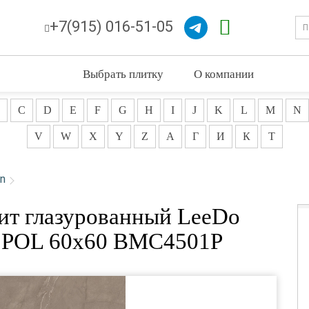
+7(915) 016-51-05
Выбрать плитку
О компании
C
D
E
F
G
H
I
J
K
L
M
N
V
W
X
Y
Z
А
Г
И
К
Т
in
ит глазурованный LeeDo
uro POL 60x60 BMC4501P