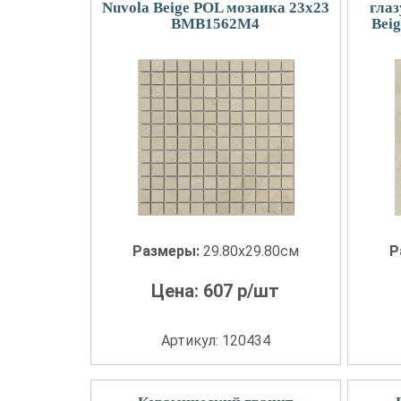
Nuvola Beige POL мозаика 23x23
гла
BMB1562M4
Bei
Размеры:
29.80x29.80см
Р
Цена:
607
р/шт
Артикул: 120434