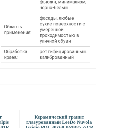
фьюжн, минимализм,
чёрно-белый
фасады, любые
сухие поверхности с
Область
умеренной
применения:
проходимостью в
уличной обуви
Обработка
реттифицированный,
краев:
калиброванный
т
Керамический гранит
lpis
глазурованный LeeDo Nuvola
501P
Grigio POL 30x60 BMB8557CP