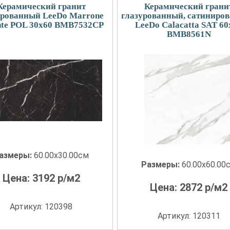
Керамический гранит
Керамический грани
урованный LeeDo Marrone
глазурованный, сатиниро
nte POL 30x60 BMB7532CP
LeeDo Calacatta SAT 60
BMB8561N
азмеры:
60.00x30.00см
Размеры:
60.00x60.00
Цена:
3192
р/м2
Цена:
2872
р/м2
Артикул: 120398
Артикул: 120311