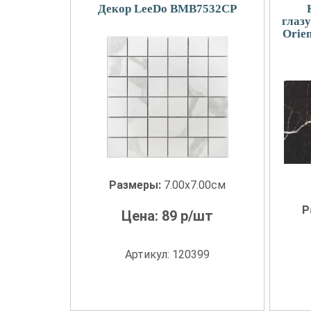
Декор LeeDo BMB7532CP
глаз
Orie
Размеры:
7.00x7.00см
Р
Цена:
89
р/шт
Артикул: 120399