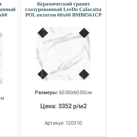
т
Керамический гранит
ванный
глазурованный LeeDo Calacatta
x60
POL октагон 60x60 BMB8561CP
Размеры:
60.00x60.00см
см
Цена:
3352
р/м2
Артикул: 120310