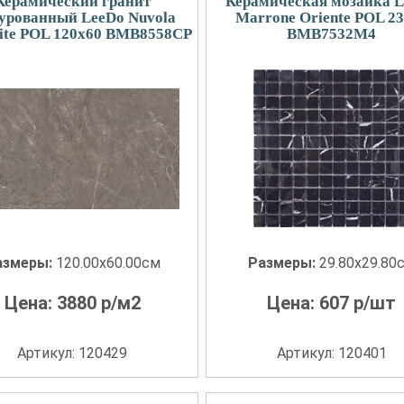
Керамический гранит
Керамическая мозаика 
зурованный LeeDo Nuvola
Marrone Oriente POL 2
cite POL 120x60 BMB8558CP
BMB7532M4
азмеры:
120.00x60.00см
Размеры:
29.80x29.80
Цена:
3880
р/м2
Цена:
607
р/шт
Артикул: 120429
Артикул: 120401