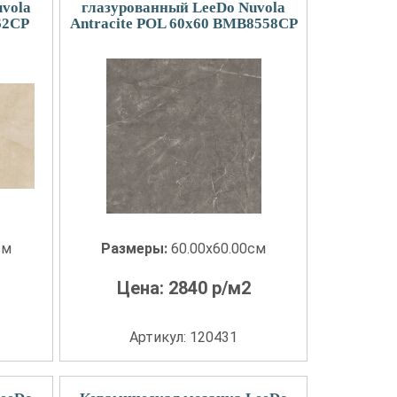
vola
глазурованный LeeDo Nuvola
62CP
Antracite POL 60x60 BMB8558CP
см
Размеры:
60.00x60.00см
Цена:
2840
р/м2
Артикул: 120431