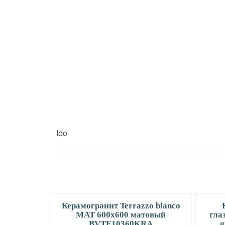
ldo
Керамогранит Terrazzo bianco
MAT 600х600 матовый
гла
BVTE10360KRA
g