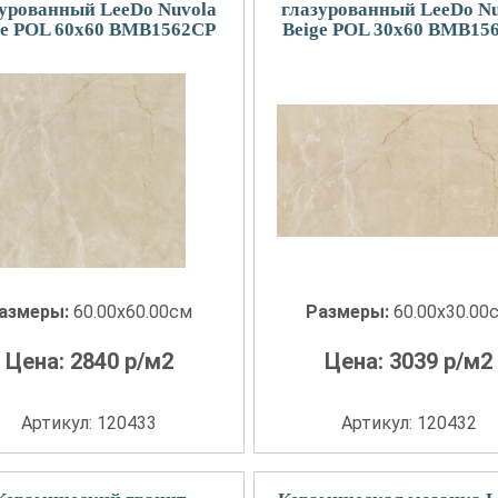
зурованный LeeDo Nuvola
глазурованный LeeDo Nu
ge POL 60x60 BMB1562CP
Beige POL 30x60 BMB15
азмеры:
60.00x60.00см
Размеры:
60.00x30.00
Цена:
2840
р/м2
Цена:
3039
р/м2
Артикул: 120433
Артикул: 120432