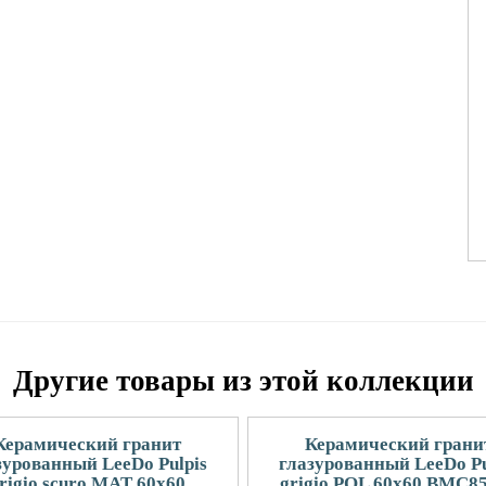
Другие товары из этой коллекции
Керамический гранит
Керамический грани
зурованный LeeDo Pulpis
глазурованный LeeDo Pu
rigio scuro MAT 60x60
grigio POL 60x60 BMC8