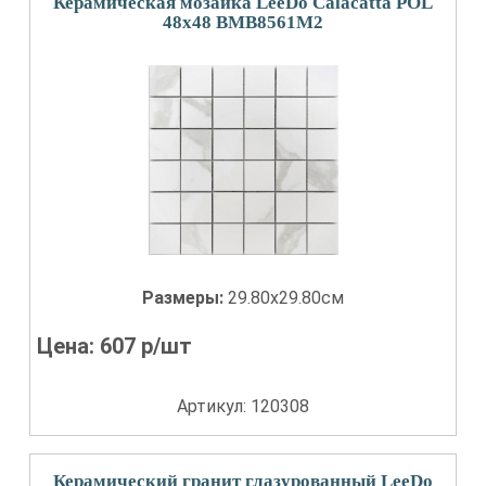
Керамическая мозаика LeeDo Calacatta POL
48x48 BMB8561M2
Размеры:
29.80x29.80см
Цена:
607
р/шт
Артикул: 120308
Керамический гранит глазурованный LeeDo