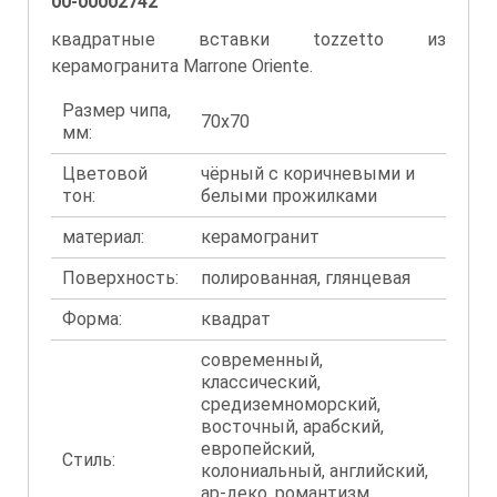
00-00002742
квадратные вставки tozzetto из
керамогранита Marrone Oriente.
Размер чипа,
70x70
мм:
Цветовой
чёрный с коричневыми и
тон:
белыми прожилками
материал:
керамогранит
Поверхность:
полированная, глянцевая
Форма:
квадрат
современный,
классический,
средиземноморский,
восточный, арабский,
европейский,
Стиль:
колониальный, английский,
ар-деко, романтизм,