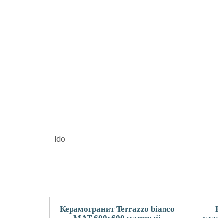
ldo
Керамогранит Terrazzo bianco
MAT 600х600 матовый
гла