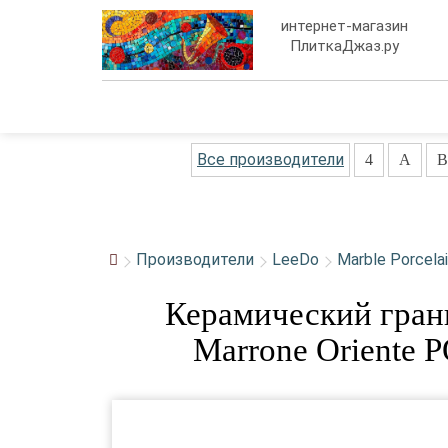
интернет-магазин
ПлиткаДжаз.ру
Все производители
4
A
B
Производители
LeeDo
Marble Porcela
Керамический гран
Marrone Oriente