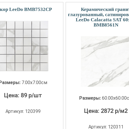
кор LeeDo BMB7532CP
Керамический грани
глазурованный, сатиниро
LeeDo Calacatta SAT 60
BMB8561N
Размеры:
7.00x7.00см
Цена:
89
р/шт
Размеры:
60.00x60.00
Цена:
2872
р/м2
Артикул: 120399
Артикул: 120311