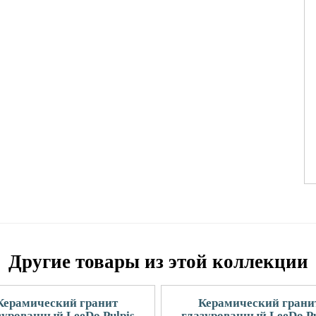
Другие товары из этой коллекции
Керамический гранит
Керамический грани
зурованный LeeDo Pulpis
глазурованный LeeDo Pu