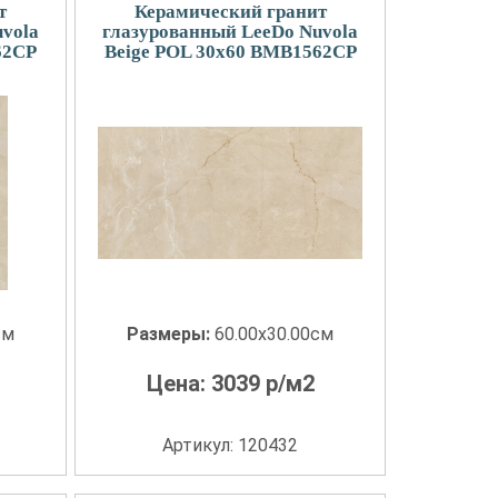
т
Керамический гранит
vola
глазурованный LeeDo Nuvola
62CP
Beige POL 30x60 BMB1562CP
см
Размеры:
60.00x30.00см
Цена:
3039
р/м2
Артикул: 120432