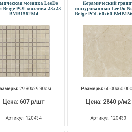
мическая мозаика LeeDo
Керамический грани
a Beige POL мозаика 23x23
глазурованный LeeDo Nu
BMB1562M4
Beige POL 60x60 BMB15
азмеры:
29.80x29.80см
Размеры:
60.00x60.00
Цена:
607
р/шт
Цена:
2840
р/м2
Артикул: 120434
Артикул: 120433