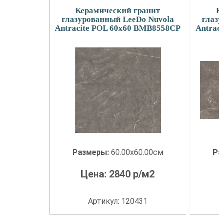
Керамический гранит
глазурованный LeeDo Nuvola
гла
Antracite POL 60x60 BMB8558CP
Antra
Размеры:
60.00x60.00см
Р
Цена:
2840
р/м2
Артикул: 120431