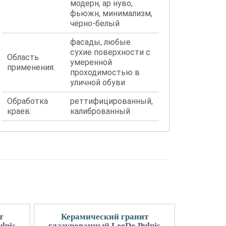
модерн, ар нуво,
фьюжн, минимализм,
чёрно-белый
фасады, любые
сухие поверхности с
Область
умеренной
применения:
проходимостью в
уличной обуви
Обработка
реттифицированный,
краев:
калиброванный
т
Керамический гранит
lpis
глазурованный LeeDo Pulpis