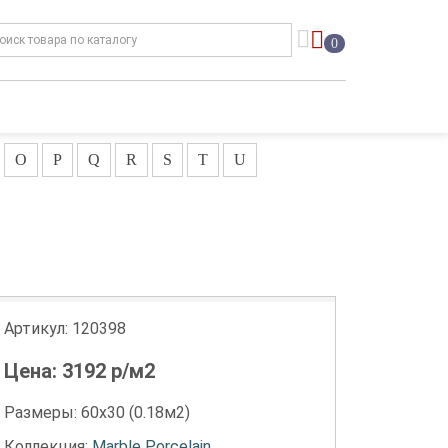
0
O
P
Q
R
S
T
U
Артикул:
120398
Цена:
3192
р/м2
Размеры: 60х30 (0.18м2)
Коллекция:
Marble Porcelain