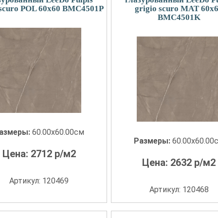
 scuro POL 60x60 BMC4501P
grigio scuro MAT 60x
BMC4501K
азмеры:
60.00x60.00см
Размеры:
60.00x60.00
Цена:
2712
р/м2
Цена:
2632
р/м2
Артикул: 120469
Артикул: 120468