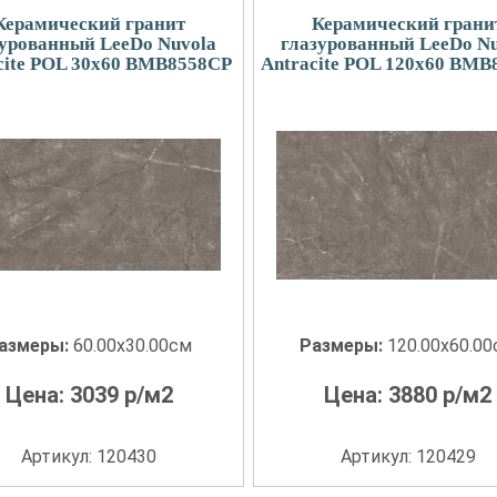
Керамический гранит
Керамический грани
зурованный LeeDo Nuvola
глазурованный LeeDo Nu
cite POL 30x60 BMB8558CP
Antracite POL 120x60 BMB
азмеры:
60.00x30.00см
Размеры:
120.00x60.0
Цена:
3039
р/м2
Цена:
3880
р/м2
Артикул: 120430
Артикул: 120429