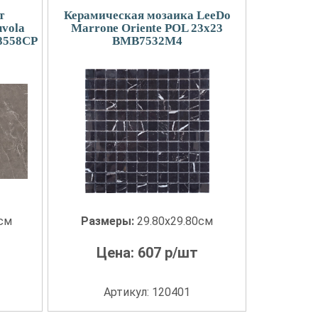
т
Керамическая мозаика LeeDo
vola
Marrone Oriente POL 23x23
8558CP
BMB7532M4
0см
Размеры:
29.80x29.80см
Цена:
607
р/шт
Артикул: 120401