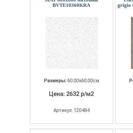
BVTE10360KRA
grigio
Размеры:
60.00x60.00см
Р
Цена:
2632
р/м2
Артикул: 120484