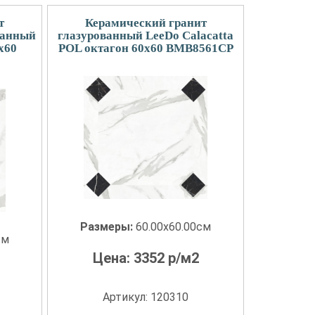
т
Керамический гранит
ванный
глазурованный LeeDo Calacatta
x60
POL октагон 60x60 BMB8561CP
Размеры:
60.00x60.00см
см
Цена:
3352
р/м2
Артикул: 120310