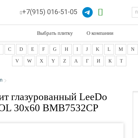
+7(915) 016-51-05
Выбрать плитку
О компании
C
D
E
F
G
H
I
J
K
L
M
N
V
W
X
Y
Z
А
Г
И
К
Т
in
ит глазурованный LeeDo
 POL 30x60 BMB7532CP