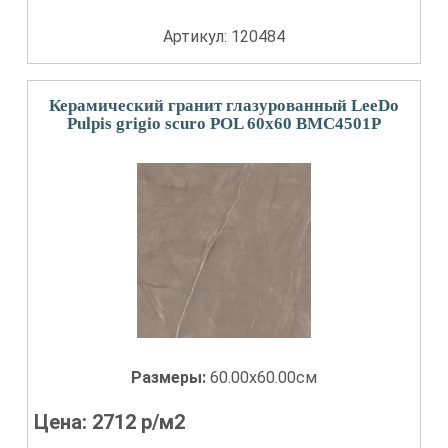
Артикул: 120484
Керамический гранит глазурованный LeeDo
Pulpis grigio scuro POL 60x60 BMC4501P
Размеры:
60.00x60.00см
Цена:
2712
р/м2