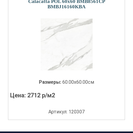
Calacatta POL 60x60 BMB8561CP
BMBJ16160KBA
Размеры:
60.00x60.00см
Цена:
2712
р/м2
Артикул: 120307