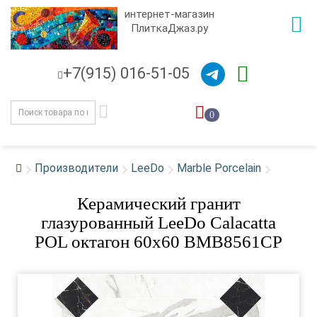
интернет-магазин
ПлиткаДжаз.ру
+7(915) 016-51-05
0
Производители
LeeDo
Marble Porcelain
Керамический гранит
глазурованный LeeDo Calacatta
POL октагон 60x60 BMB8561CP