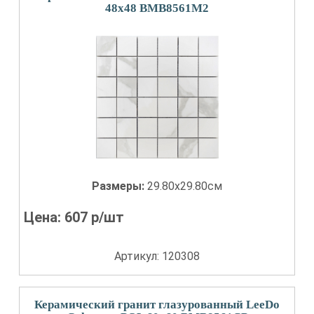
48x48 BMB8561M2
Размеры:
29.80x29.80см
Цена:
607
р/шт
Артикул: 120308
Керамический гранит глазурованный LeeDo