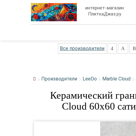
интернет-магазин
ПлиткаДжаз.ру
Все производители
4
A
B
Производители
LeeDo
Marble Cloud
Керамический гран
Cloud 60x60 са