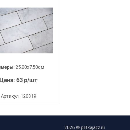
змеры:
25.00x7.50см
Цена:
63
р/шт
Артикул: 120319
2026 © plitkajazz.ru