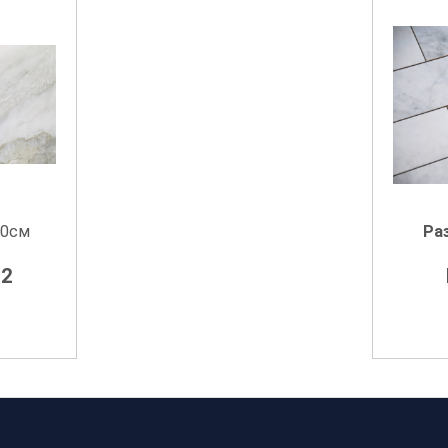
00см
Ра
2