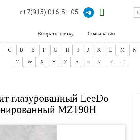
+7(915) 016-51-05
Выбрать плитку
О компании
C
D
E
F
G
H
I
J
K
L
M
N
V
W
X
Y
Z
А
Г
И
К
Т
ит глазурованный LeeDo
тинированный MZ190H