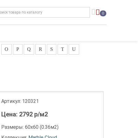
0
O
P
Q
R
S
T
U
Артикул:
120321
Цена:
2792
р/м2
Размеры: 60х60 (0.36м2)
Коллекция:
Marble Cloud