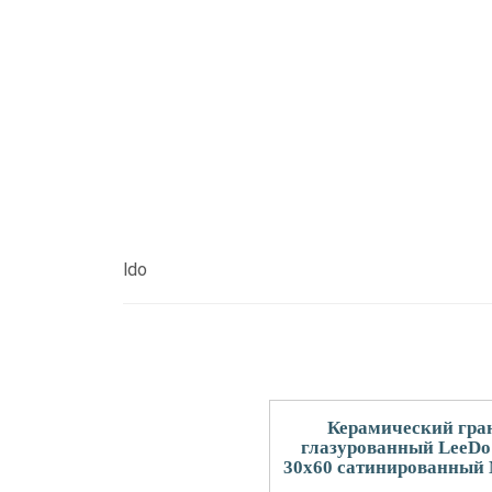
ldo
Керамический гра
глазурованный LeeDo
30x60 сатинированный