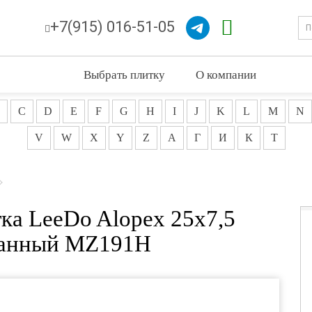
+7(915) 016-51-05
Выбрать плитку
О компании
C
D
E
F
G
H
I
J
K
L
M
N
V
W
X
Y
Z
А
Г
И
К
Т
ка LeeDo Alopex 25x7,5
ванный MZ191H