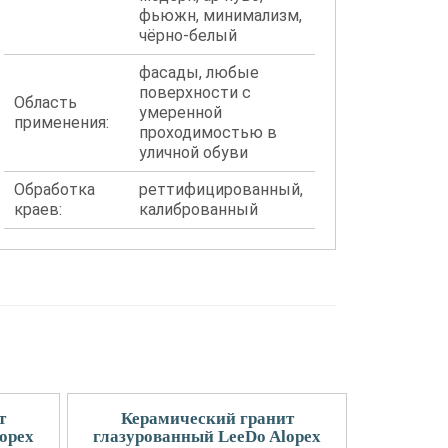
фьюжн, минимализм,
чёрно-белый
фасады, любые
поверхности с
Область
умеренной
применения:
проходимостью в
уличной обуви
Обработка
реттифицированный,
краев:
калиброванный
т
Керамический гранит
opex
глазурованный LeeDo Alopex