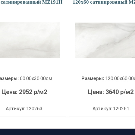
0 сатинированный MZ191H
120x60 сатинированый M
азмеры:
60.00x30.00см
Размеры:
120.00x60.0
Цена:
2952
р/м2
Цена:
3640
р/м2
Артикул: 120263
Артикул: 120261