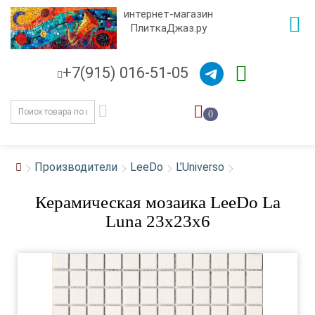
интернет-магазин
ПлиткаДжаз.ру
+7(915) 016-51-05
0
Производители
LeeDo
L’Universo
Керамическая мозаика LeeDo La
Luna 23х23х6