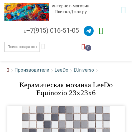
интернет-магазин
ПлиткаДжаз.ру
+7(915) 016-51-05
0
Производители
LeeDo
L’Universo
Керамическая мозаика LeeDo
Equinozio 23x23x6